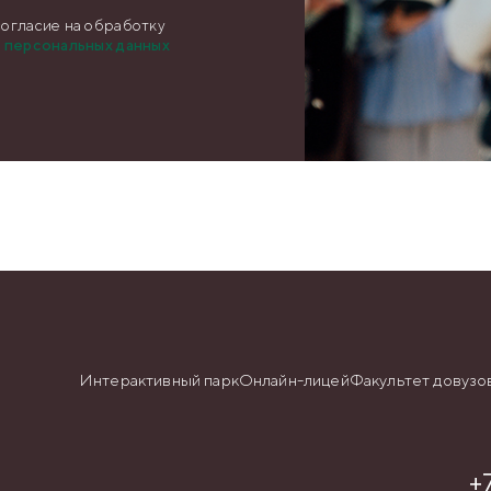
огласие на обработку
х
персональных данных
Интерактивный парк
Онлайн-лицей
Факультет довузо
+