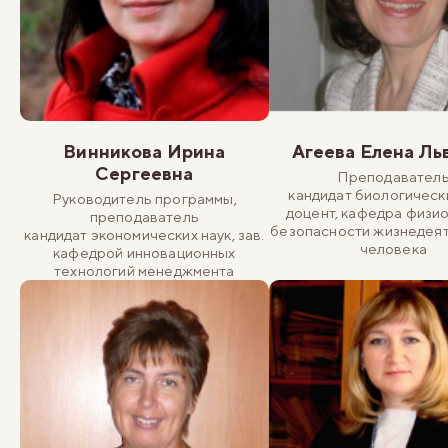
Винникова Ирина
Агеева Елена Ль
Сергеевна
Преподавател
кандидат биологически
Руководитель программы,
доцент, кафедра физио
преподаватель
безопасности жизнедея
кандидат экономических наук, зав.
человека
кафедрой инновационных
технологий менеджмента