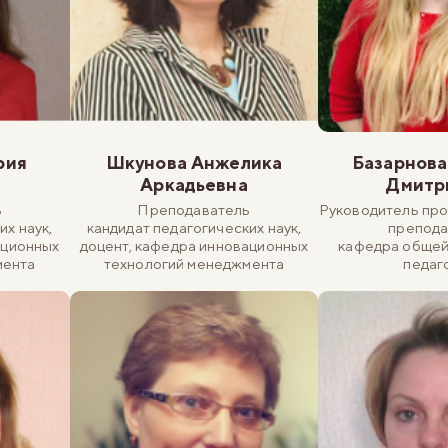
рия
Шкунова Анжелика
Базарнов
Аркадьевна
Дмитр
ь
Преподаватель
Руководитель про
их наук,
кандидат педагогических наук,
препода
ационных
доцент, кафедра инновационных
кафедра общей
мента
технологий менеджмента
педаг