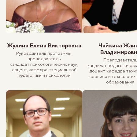
Жулина Елена Викторовна
Чайкина Жан
Владимиров
Руководитель программы,
преподаватель
Преподавател
кандидат психологических наук,
кандидат педагогическ
доцент, кафедра специальной
доцент, кафедра техн
педагогики и психологии
сервиса и технологич
образования