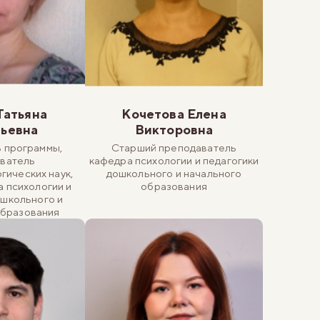
Татьяна
Кочетова Елена
дьевна
Викторовна
 программы,
Старший преподаватель
ватель
кафедра психологии и педагогики
гических наук,
дошкольного и начального
а психологии и
образования
ошкольного и
образования