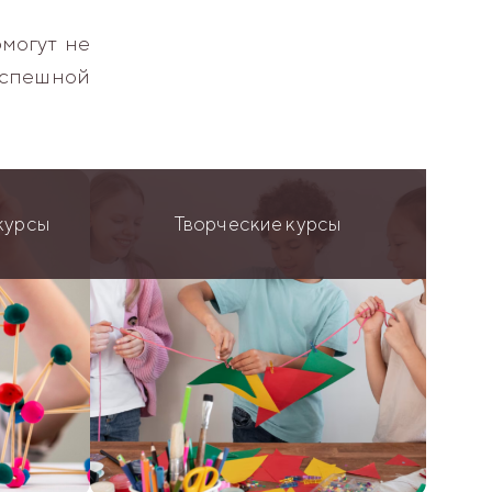
могут не
успешной
курсы
Творческие курсы