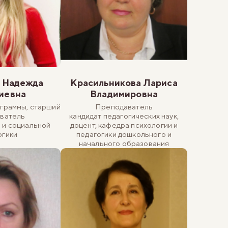
а Надежда
Красильникова Лариса
иевна
Владимировна
граммы, старший
Преподаватель
ватель
кандидат педагогических наук,
 и социальной
доцент, кафедра психологии и
огики
педагогики дошкольного и
начального образования