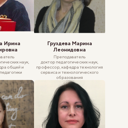
а Ирина
Груздева Марина
ировна
Леонидовна
ватель
Преподаватель
гических наук,
доктор педагогических наук,
дра общей и
профессор, кафедра технология
педагогики
сервиса и технологического
образования