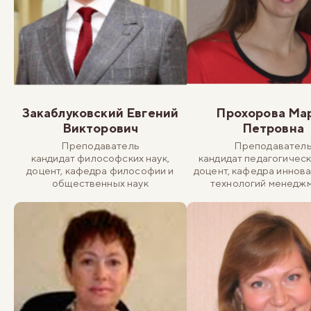
Закаблуковский Евгений
Прохорова Ма
Викторович
Петровна
Преподаватель
Преподавател
кандидат философских наук,
кандидат педагогическ
доцент, кафедра философии и
доцент, кафедра иннов
общественных наук
технологий менедж