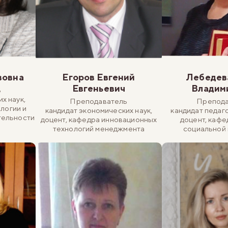
вовна
Егоров Евгений
Лебедев
Евгеньевич
Владим
ь
х наук,
Преподаватель
Препода
логии и
кандидат экономических наук,
кандидат педаго
тельности
доцент, кафедра инновационных
доцент, кафе
технологий менеджмента
социальной 