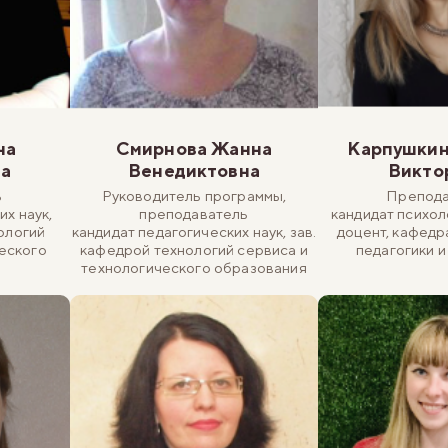
на
Смирнова Жанна
Карпушкин
на
Венедиктовна
Викто
ь
Руководитель программы,
Препода
их наук,
преподаватель
кандидат психол
ологий
кандидат педагогических наук, зав.
доцент, кафедр
еского
кафедрой технологий сервиса и
педагогики и
технологического образования