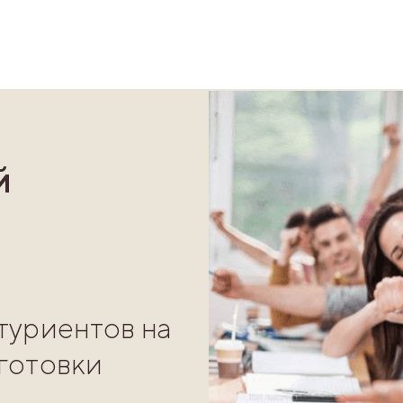
й
туриентов на
готовки