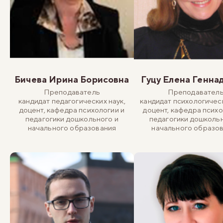
Бичева Ирина Борисовна
Гуцу Елена Генна
Преподаватель
Преподавател
кандидат педагогических наук,
кандидат психологическ
доцент, кафедра психологии и
доцент, кафедра психо
педагогики дошкольного и
педагогики дошкольн
начального образования
начального образо