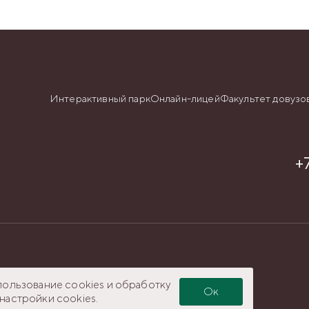
Интерактивный парк
Онлайн-лицей
Факультет довузо
+
ru
пользование cookies и обработку
Ок
настройки cookies.