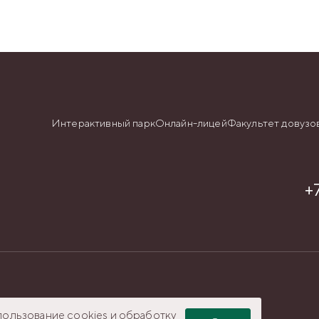
Интерактивный парк
Онлайн-лицей
Факультет довузо
+
ru
пользование cookies и обработку