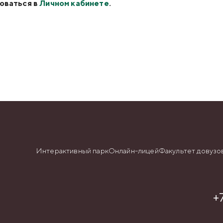
оваться в
Личном кабинете
.
Интерактивный парк
Онлайн-лицей
Факультет довузо
+